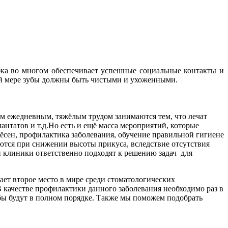
бка во многом обеспечивает успешные социальные контакты и
ой мере зубы должны быть чистыми и ухоженными.
им ежедневным, тяжёлым трудом занимаются тем, что лечат
антатов и т.д.Но есть и ещё масса мероприятий, которые
дёсен, профилактика заболевания, обучение правильной гигиене
ются при снижении высоты прикуса, вследствие отсутствия
 клиники ответственно подходят к решению задач для
ет второе место в мире среди стоматологических
 качестве профилактики данного заболевания необходимо раз в
бы будут в полном порядке. Также мы поможем подобрать