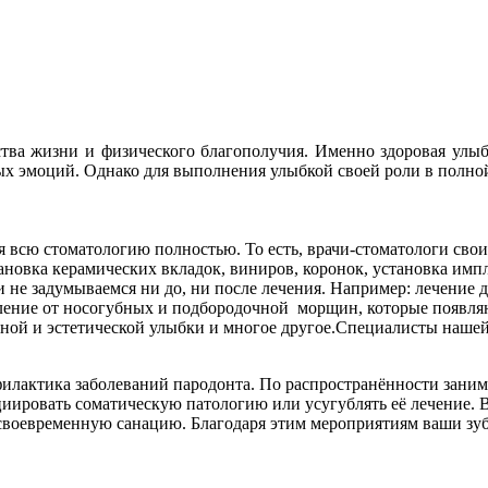
ества жизни и физического благополучия. Именно здоровая улы
ных эмоций. Однако для выполнения улыбкой своей роли в полн
бя всю стоматологию полностью. То есть, врачи-стоматологи сво
ановка керамических вкладок, виниров, коронок, установка импл
и не задумываемся ни до, ни после лечения. Например: лечение 
авление от носогубных и подбородочной морщин, которые появля
ной и эстетической улыбки и многое другое.Специалисты нашей
илактика заболеваний пародонта. По распространённости занима
иировать соматическую патологию или усугублять её лечение. В
 своевременную санацию. Благодаря этим мероприятиям ваши зу