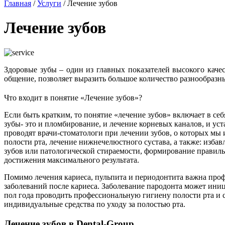
Главная
/
Услуги
/
Лечение зубов
Лечение зубов
Здоровые зубы – один из главных показателей высокого кач
общение, позволяет выразить большое количество разнообраз
Что входит в понятие «Лечение зубов»?
Если быть кратким, то понятие «лечение зубов» включает в се
зубы- это и пломбирование, и лечение корневых каналов, и уст
проводят врачи-стоматологи при лечении зубов, о которых мы 
полости рта, лечение нижнечелюстного сустава, а также: изб
зубов или патологической стираемости, формирование правиль
достижения максимального результата.
Помимо лечения кариеса, пульпита и периодонтита важна проф
заболеваний после кариеса. Заболевание пародонта может иниц
пол года проводить профессиональную гигиену полости рта и
индивидуальные средства по уходу за полостью рта.
Лечение зубов в Dental-Group