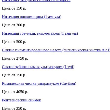
Цена от
150 р.
Инъекция линкомицина (1 ампула)
Цена от
300 р.
Инъекция траумеля, эндометазона (1 ампула)
Цена от
500 р.
Снятие пигментированного налета (гигиеническая чистка Air F
Цена от
2750 р.
Снятие зубного камня ультразвуком (1 зуб)
Цена от
150 р.
Комплексная чистка ультразвуком (Cavitron)
Цена от
4050 р.
Рентгеновский снимок
Цена от
250 р.